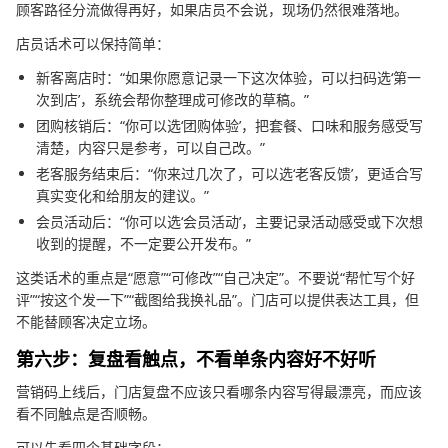
顾客路径分流做得再好，如果店员不会说，现场仍然很难落地。
店员话术可以保持简单：
新客离店时：“如果你愿意记录一下这次体验，可以扫码选‘第一
次到店’，系统会帮你整理成可修改的草稿。”
团购核销后：“你可以选‘团购体验’，把套餐、口味和服务感受写
清楚，内容只是参考，可以自己改。”
老客服务结束后：“你来过几次了，可以选‘老客反馈’，更适合写
真实变化和给朋友的建议。”
会员活动后：“你可以选‘会员活动’，主要记录活动感受或下次想
收到的提醒，不一定要公开发布。”
这类话术的重点是“愿意”“可修改”“自己决定”。不要说“帮忙写个好
评”“按这个发一下”“截图给我换礼品”。门店可以提供表达工具，但
不能替顾客决定立场。
第六步：复盘看触点，不看单条内容好不好听
营销码上线后，门店复盘不应该只看哪条内容写得最漂亮，而应该
看不同触点是否顺畅。
可以先看四个基础字段：