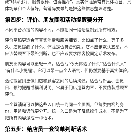
成“环境很好、服务很棒、值得推荐”。真实体验通常有具体项目、具
体场景和个人偏好，营销码要做的是把这些信息整理清楚。
第四步：评价、朋友圈和活动提醒要分开
不同平台承接的内容不同，不能把同一段话复制到所有地方。
评价草稿更适合写真实消费和服务细节，比如点了什么、等了多
久、店员提醒了什么、体验是否符合预期。它不应该默认五星，不
应该替顾客下最终判断，也不应该要求顾客按固定话术发布。
朋友圈内容可以更轻一点，适合写“今天体验了什么”“适合什么人”
“有什么小提醒”。它可以带一点个人语气，但仍然要基于真实体验。
活动提醒则更像门店和顾客之间的后续沟通，适合写新品、会员
日、预约提醒或福利说明。它属于门店运营内容，不要伪装成顾客
评价。
一个营销码可以把这些入口统一到同一个页面，但每类内容的身
份、用途和语气要分开。统一入口是为了降低操作成本，不是为了
把所有内容混成一种话术。
第五步：给店员一套简单判断话术