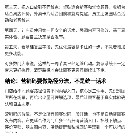
第三天，把入口放到不同触点：桌贴适合新客和堂食顾客，收银台
适合离店评价，外卖卡片适合团购和复购提醒，员工朋友圈适合活
动和老客触达。
第四天，让店员使用统一但安全的话术，强调内容可修改、基于真
实体验、顾客自主决定是否发布。
第五天，看基础复盘字段，先优化最容易卡住的一步，不急着增加
更多功能。
对多数门店来说，这样的一周节奏已经足够启动。复杂系统不一定
带来更好执行，清楚路径才会让顾客更愿意继续往下走。
结论：营销码要做路径分流，不是统一话术
门店给不同顾客路径设置不同内容入口，核心是三件事：先识别顾
客所在场景，再给出少量可理解选项，最后让顾客基于真实体验确
认和自主决定。
营销码的价值，不是让所有顾客说同一段好话，也不是自动替顾客
发布内容。它更适合作为门店多平台扫码营销入口，把线下触点、
评价草稿、朋友圈内容、活动提醒和私域回访整理到一个可执行的