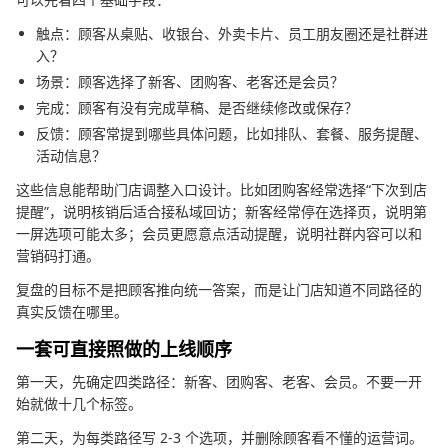
触点：顾客从桌贴、收银台、外卖卡片、员工朋友圈还是社群进
入？
场景：顾客选择了新客、团购客、老客还是会员？
完成：顾客有没有完成草稿、是否继续修改或保存？
反馈：顾客常提到哪些具体问题，比如排队、套餐、服务提醒、
活动信息？
这些信息能帮助门店调整入口设计。比如团购客经常选择“下次到店
提醒”，说明核销后适合接私域回访；新客经常停在选择页，说明第
一屏选项可能太多；会员更愿意点活动提醒，说明社群内容可以和
营销码打通。
复盘的目标不是把顾客推向统一答案，而是让门店知道不同路径的
真实反馈在哪里。
一套可直接照做的上线顺序
第一天，先确定四类路径：新客、团购客、老客、会员。不要一开
始就做十几个标签。
第二天，为每类路径写 2-3 个选项，并删除顾客看不懂的运营词。