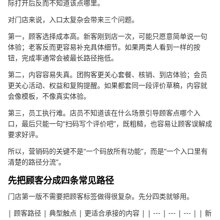
际打开后反而不知道该点哪里。
对门店来说，入口太复杂会带来三个问题。
第一，顾客选择成本高。新客刚到店一次，可能只愿意简单说一句
体验；老客反而更容易补充具体细节。如果两类人看到一样的按
钮，完成率通常会被最长路径拖低。
第二，内容容易失真。团购客更关心套餐、核销、到店体验；会员
更关心活动、权益和复购提醒。如果都套同一段评价草稿，内容就
会像模板，不像真实体验。
第三，员工执行难。店员不知道该在什么场景引导顾客点哪个入
口，最后只能一句“扫码写个评价吧”，既粗糙，也容易让顾客误解成
要求好评。
所以，营销码的关键不是“一个码放所有功能”，而是“一个入口里有
清楚的路径分流”。
先把顾客分成四条常见路径
门店第一版不需要把顾客标签做得很复杂。先分四类就够用。
| 顾客路径 | 典型触点 | 更适合承接的内容 | | --- | --- | --- | | 新