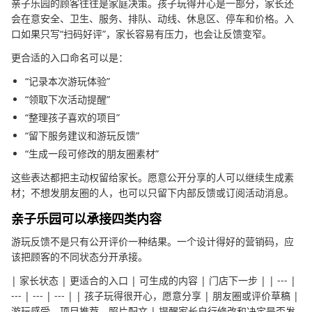
亲子乐园的顾客往往是家庭决策。孩子玩得开心是一部分，家长还
会在意安全、卫生、服务、排队、动线、休息区、停车和价格。入
口如果只写“扫码好评”，家长容易有压力，也会让反馈变窄。
更合适的入口命名可以是：
“记录本次游玩体验”
“领取下次活动提醒”
“整理孩子喜欢的项目”
“留下服务建议和游玩反馈”
“生成一段可修改的朋友圈素材”
这些表达都把主动权留给家长。愿意公开分享的人可以继续生成素
材；不想发朋友圈的人，也可以只留下内部反馈或订阅活动消息。
亲子乐园可以承接四类内容
游玩反馈不是只有公开评价一种结果。一个设计得好的营销码，应
该把顾客的不同状态分开承接。
| 家长状态 | 更适合的入口 | 可生成的内容 | 门店下一步 | | --- |
--- | --- | --- | | 孩子玩得很开心，愿意分享 | 朋友圈或评价草稿 |
游玩感受、项目推荐、照片配文 | 提醒家长自行修改和决定是否发