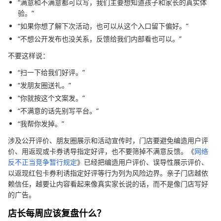
“满意和不满意都可以写，我们主要想知道孩子和家长的真实体
验。”
“如果你想了解下次活动，也可以从这个入口留下偏好。”
“不想公开发布也没关系，反馈给我们内部看也可以。”
不要这样说：
“扫一下给我们好评。”
“发朋友圈送礼。”
“你就按这个文案发。”
“不满意的话先别写平台。”
“我帮你发掉。”
涉及公开评价、朋友圈展示和活动宣传时，门店要避免编造用户评
价、用返现或卡券诱导指定好评，也不要筛掉不满意反馈。《
网络
反不正当竞争暂行规定
》已经把编造用户评价、误导性展示评价、
以返现红包卡券利诱指定好评等行为列为风险边界。亲子门店越依
赖信任，越要让内容看起来像真实家长说的话，而不是像门店写好
的广告。
店长每周应该复盘什么？