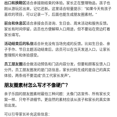
出口和换鞋区
适合承接刚结束的体验。家长正在整理物品，孩子也
刚从游玩区出来，记忆还新。这里适合轻量提示：“如果今天有孩子
喜欢的项目，可以记录一下，后面也能生成朋友圈素材。”
前台和休息区
适合承接会员咨询、生日会、周末活动和服务反馈。
家长有时间停留，店员也方便解释入口用途，但不要站在旁边盯着
家长填写。
活动结束后的私信
适合补充没有当场完成的反馈。比如生日会、亲
子手作、节日主题活动结束后，店员可以在当天发送入口，让家长
整理照片和体验感受。
员工朋友圈
适合做活动预告和门店内容分发，但要和顾客反馈入口
分开。员工朋友圈发的是门店信息，家长扫码生成的是自己的真实
体验，两条线不要混成“员工代家长发声”。
朋友圈素材怎么写才不像硬广？
亲子乐园的朋友圈素材最怕三种问题：太像门店宣传、所有家长文
案一样、只夸不讲细节。更自然的素材应该从孩子和家长的真实体
验出发。
可以引导家长补充这些信息：