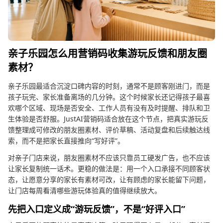
亲子乐园怎么用营销码收集游玩反馈和朋友圈
素材？
亲子乐园最适合沉淀口碑内容的时刻，通常不是顾客刚进门，而是
孩子玩完、家长准备离场的几分钟。这个时候家长还记得孩子最喜
欢哪个区域、现场是否安全、工作人员有没有及时提醒、排队和卫
生体验是否舒服。JustAI营销码适合放在这个节点，把真实游玩反
馈整理成可修改的朋友圈素材、评价草稿、活动复盘和后续触达线
索，而不是把家长直接推向“写好评”。
对亲子门店来说，朋友圈素材不应该只靠员工硬发广告，也不应该
让家长复制统一话术。更稳的做法是：用一个入口承接不同顾客状
态，让愿意分享的家长有素材可改，让有顾虑的家长能留下问题，
让门店每周看清哪些游玩体验真的值得继续放大。
先把入口定义成“游玩反馈”，不是“好评入口”