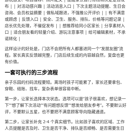
布 | | 对活动感兴趣 | 活动消息入口 | 下次主题活动提醒、生日会
咨询、会员权益摘要 | 做私域跟进，不强推公开评价 | | 有不满意
或顾虑 | 反馈入口 | 安全、卫生、服务、排队、价格等问题记录 |
店长优先处理，不催促发布 | | 想推荐给同小区家长 | 分享素材入
口 | 适合朋友看的轻量介绍、游玩注意事项 | 给可编辑素材，不承
诺转化 |
这样设计的好处是，门店不会把所有人都塞进同一个“发朋友圈”流
程。家长真实反馈越完整，门店后续生成的内容越自然，复盘也更
有价值。
一套可执行的三步流程
亲子乐园的扫码流程要短。离场时孩子可能累了，家长还要拿包、
穿鞋、结账、找车，复杂表单很容易中断。
第一步，让家长选择本次状态。选项可以是“孩子很喜欢，想记录一
下”“想了解下次活动”“有问题想反馈”“想发给朋友参考”。不要默认好
评，不要默认五星，也不要把不满意顾客导向隐藏通道。
第二步，让家长补充 2-4 个真实细节。比如孩子喜欢的区域、工作
人员提醒是否及时、卫生是否干净、排队是否顺畅、是否需要生日