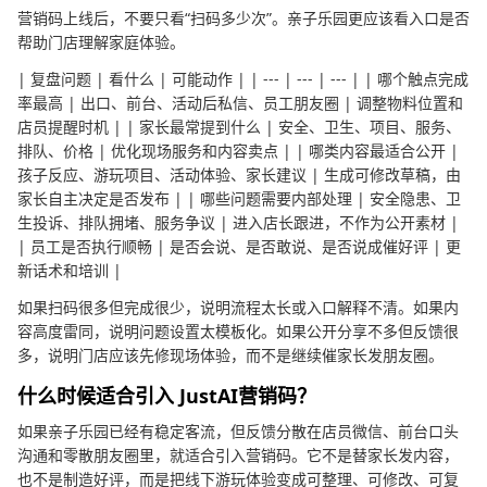
营销码上线后，不要只看“扫码多少次”。亲子乐园更应该看入口是否
帮助门店理解家庭体验。
| 复盘问题 | 看什么 | 可能动作 | | --- | --- | --- | | 哪个触点完成
率最高 | 出口、前台、活动后私信、员工朋友圈 | 调整物料位置和
店员提醒时机 | | 家长最常提到什么 | 安全、卫生、项目、服务、
排队、价格 | 优化现场服务和内容卖点 | | 哪类内容最适合公开 |
孩子反应、游玩项目、活动体验、家长建议 | 生成可修改草稿，由
家长自主决定是否发布 | | 哪些问题需要内部处理 | 安全隐患、卫
生投诉、排队拥堵、服务争议 | 进入店长跟进，不作为公开素材 |
| 员工是否执行顺畅 | 是否会说、是否敢说、是否说成催好评 | 更
新话术和培训 |
如果扫码很多但完成很少，说明流程太长或入口解释不清。如果内
容高度雷同，说明问题设置太模板化。如果公开分享不多但反馈很
多，说明门店应该先修现场体验，而不是继续催家长发朋友圈。
什么时候适合引入 JustAI营销码？
如果亲子乐园已经有稳定客流，但反馈分散在店员微信、前台口头
沟通和零散朋友圈里，就适合引入营销码。它不是替家长发内容，
也不是制造好评，而是把线下游玩体验变成可整理、可修改、可复