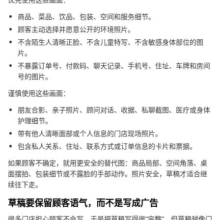
商品、菜品、饮品、包装、空间和服务细节。
顾客主动选择并愿意公开的环境照片。
不含陌生人清晰正脸、不含儿童特写、不含敏感身体部位的图
片。
不暴露订单号、付款码、聊天记录、手机号、住址、车牌和房间
号的图片。
谨慎使用这些画面：
朋友合影、亲子照片、顾问对话、收据、私聊截图、医疗或身体
护理细节。
带有他人清晰面部或个人信息的门店现场照片。
包含私人关系、住址、联系方式或订单信息的卡片和票据。
如果顾客不确定，就用更安全的替代图：商品局部、空间角落、桌
面摆拍、包装细节或不露脸的手部动作。照片安全，草稿才适合继
续往下走。
草稿要保留顾客语气，而不是写成广告
很多门店担心顾客不会写，于是把草稿写得很“完整”。但草稿越像门