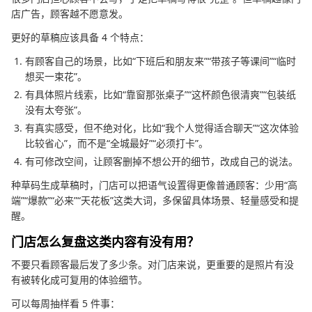
店广告，顾客越不愿意发。
更好的草稿应该具备 4 个特点：
有顾客自己的场景，比如“下班后和朋友来”“带孩子等课间”“临时
想买一束花”。
有具体照片线索，比如“靠窗那张桌子”“这杯颜色很清爽”“包装纸
没有太夸张”。
有真实感受，但不绝对化，比如“我个人觉得适合聊天”“这次体验
比较省心”，而不是“全城最好”“必须打卡”。
有可修改空间，让顾客删掉不想公开的细节，改成自己的说法。
种草码生成草稿时，门店可以把语气设置得更像普通顾客：少用“高
端”“爆款”“必来”“天花板”这类大词，多保留具体场景、轻量感受和提
醒。
门店怎么复盘这类内容有没有用？
不要只看顾客最后发了多少条。对门店来说，更重要的是照片有没
有被转化成可复用的体验细节。
可以每周抽样看 5 件事：