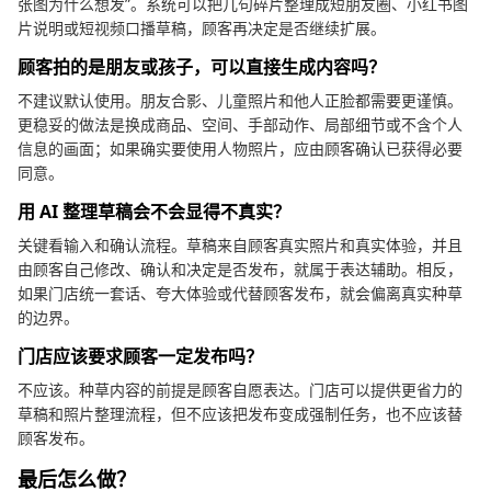
张图为什么想发”。系统可以把几句碎片整理成短朋友圈、小红书图
片说明或短视频口播草稿，顾客再决定是否继续扩展。
顾客拍的是朋友或孩子，可以直接生成内容吗？
不建议默认使用。朋友合影、儿童照片和他人正脸都需要更谨慎。
更稳妥的做法是换成商品、空间、手部动作、局部细节或不含个人
信息的画面；如果确实要使用人物照片，应由顾客确认已获得必要
同意。
用 AI 整理草稿会不会显得不真实？
关键看输入和确认流程。草稿来自顾客真实照片和真实体验，并且
由顾客自己修改、确认和决定是否发布，就属于表达辅助。相反，
如果门店统一套话、夸大体验或代替顾客发布，就会偏离真实种草
的边界。
门店应该要求顾客一定发布吗？
不应该。种草内容的前提是顾客自愿表达。门店可以提供更省力的
草稿和照片整理流程，但不应该把发布变成强制任务，也不应该替
顾客发布。
最后怎么做？