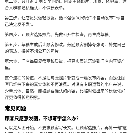
第二步，只准备 3 到 5 个问题。问题围绕照片、场景、体验点、适
合人群和隐私确认，不做长表单。
第三步，让店员只做轻提醒。话术强调“可修改”“不自动发布”“你自
己决定发不发”。
第四步，让顾客选择照片。先做公开性检查，再生成草稿。
第五步，草稿生成后让顾客修改。鼓励顾客删掉夸张词、补充自己
的表达、换掉不想公开的照片。
第六步，门店每周复盘草稿质量，把真实表达沉淀到门店内容资产
里。
这个流程的价值，不是把每张照片都变成一篇发布内容，而是让顾
客已经拍下来的真实体验不再浪费。对没有专职运营的小店来说，
少量具体、自然、能被顾客确认的内容，比临时催出来的模板化好
评更值得长期积累。
常见问题
顾客只愿意发图，不想写字怎么办？
可以先从图开始，不要求顾客写长文。让顾客选照片，再补一句“这