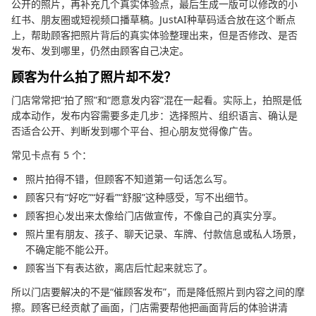
公开的照片，再补充几个真实体验点，最后生成一版可以修改的小
红书、朋友圈或短视频口播草稿。JustAI种草码适合放在这个断点
上，帮助顾客把照片背后的真实体验整理出来，但是否修改、是否
发布、发到哪里，仍然由顾客自己决定。
顾客为什么拍了照片却不发？
门店常常把“拍了照”和“愿意发内容”混在一起看。实际上，拍照是低
成本动作，发布内容需要多走几步：选择照片、组织语言、确认是
否适合公开、判断发到哪个平台、担心朋友觉得像广告。
常见卡点有 5 个：
照片拍得不错，但顾客不知道第一句话怎么写。
顾客只有“好吃”“好看”“舒服”这种感受，写不出细节。
顾客担心发出来太像给门店做宣传，不像自己的真实分享。
照片里有朋友、孩子、聊天记录、车牌、付款信息或私人场景，
不确定能不能公开。
顾客当下有表达欲，离店后忙起来就忘了。
所以门店要解决的不是“催顾客发布”，而是降低照片到内容之间的摩
擦。顾客已经贡献了画面，门店需要帮他把画面背后的体验讲清