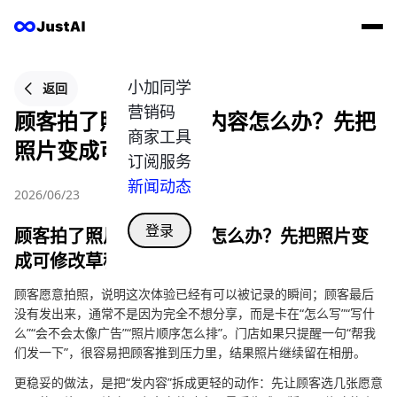
小加同学
返回
营销码
顾客拍了照片却不发内容怎么办？先把
商家工具
照片变成可修改草稿
订阅服务
新闻动态
2026/06/23
登录
顾客拍了照片却不发内容怎么办？先把照片变
成可修改草稿
顾客愿意拍照，说明这次体验已经有可以被记录的瞬间；顾客最后
没有发出来，通常不是因为完全不想分享，而是卡在“怎么写”“写什
么”“会不会太像广告”“照片顺序怎么排”。门店如果只提醒一句“帮我
们发一下”，很容易把顾客推到压力里，结果照片继续留在相册。
更稳妥的做法，是把“发内容”拆成更轻的动作：先让顾客选几张愿意