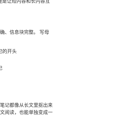
键是让短内容和长内容互
确、信息块完整。 写母
记的开头
记
笔记都像从长文里抠出来
长文阅读，也能单独变成一