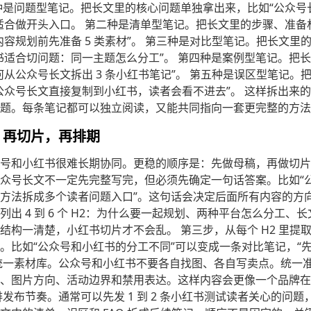
种是问题型笔记。把长文里的核心问题单独拿出来，比如“公众号
适合做开头入口。 第二种是清单型笔记。把长文里的步骤、准备
内容规划前先准备 5 类素材”。 第三种是对比型笔记。把长文里
书适合切问题：同一主题怎么分工”。 第四种是案例型笔记。把
何从公众号长文拆出 3 条小红书笔记”。 第五种是误区型笔记。
公众号长文直接复制到小红书，读者会看不进去”。 这样拆出来
题。每条笔记都可以独立阅读，又能共同指向一套更完整的方法
，再切片，再排期
号和小红书很难长期协同。更稳的顺序是：先做母稿，再做切片
众号长文不一定先完整写完，但必须先确定一句话答案。比如“
方法拆成多个读者问题入口”。这句话会决定后面所有内容的方向
出 4 到 6 个 H2：为什么要一起规划、两种平台怎么分工、
结构一清楚，小红书切片才不会乱。 第三步，从每个 H2 里提取
。比如“公众号和小红书的分工不同”可以变成一条对比笔记，“
统一素材库。公众号和小红书不要各自找图、各自写卖点。统一
、图片方向、活动边界和禁用表达。这样内容会更像一个品牌在
发布节奏。通常可以先发 1 到 2 条小红书测试读者关心的问